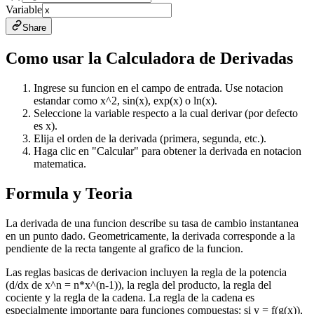
Variable
Share
Como usar la Calculadora de Derivadas
Ingrese su funcion en el campo de entrada. Use notacion
estandar como x^2, sin(x), exp(x) o ln(x).
Seleccione la variable respecto a la cual derivar (por defecto
es x).
Elija el orden de la derivada (primera, segunda, etc.).
Haga clic en "Calcular" para obtener la derivada en notacion
matematica.
Formula y Teoria
La derivada de una funcion describe su tasa de cambio instantanea
en un punto dado. Geometricamente, la derivada corresponde a la
pendiente de la recta tangente al grafico de la funcion.
Las reglas basicas de derivacion incluyen la regla de la potencia
(d/dx de x^n = n*x^(n-1)), la regla del producto, la regla del
cociente y la regla de la cadena. La regla de la cadena es
especialmente importante para funciones compuestas: si y = f(g(x)),