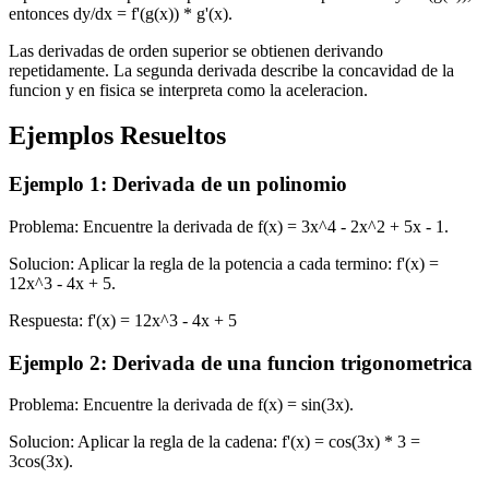
entonces dy/dx = f'(g(x)) * g'(x).
Las derivadas de orden superior se obtienen derivando
repetidamente. La segunda derivada describe la concavidad de la
funcion y en fisica se interpreta como la aceleracion.
Ejemplos Resueltos
Ejemplo
1
:
Derivada de un polinomio
Problema
:
Encuentre la derivada de f(x) = 3x^4 - 2x^2 + 5x - 1.
Solucion
:
Aplicar la regla de la potencia a cada termino: f'(x) =
12x^3 - 4x + 5.
Respuesta
:
f'(x) = 12x^3 - 4x + 5
Ejemplo
2
:
Derivada de una funcion trigonometrica
Problema
:
Encuentre la derivada de f(x) = sin(3x).
Solucion
:
Aplicar la regla de la cadena: f'(x) = cos(3x) * 3 =
3cos(3x).